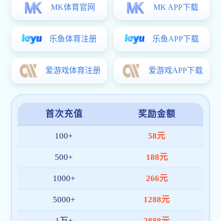
他在空中调整身体姿态，用一记教科书般的倒钩
动作将球精准送入网窝。这一瞬间，时间仿佛凝
固，随后圣西罗爆发出震耳欲聋的欢呼声。
这粒倒钩破门，不仅是技术与勇气的完美结合，
更是普利西奇个人能力的集中展现。作为美国国
家队队长，普利西奇早在切尔西时期就展现过世
界级的临门一脚，但这次在亚平宁半岛的惊艳表
现，无疑让外界再次审视这位攻击手的价值。他
赛后接受采访时表示：“我只是在正确的时间出现
在正确的位置，队友的传球非常出色。这种进球
在我的职业生涯中并不多见，但在圣西罗打进这
样的球，感觉无与伦比。”值得关注的是，随着
2026年美加墨世界杯的临近，普利西奇的持续高